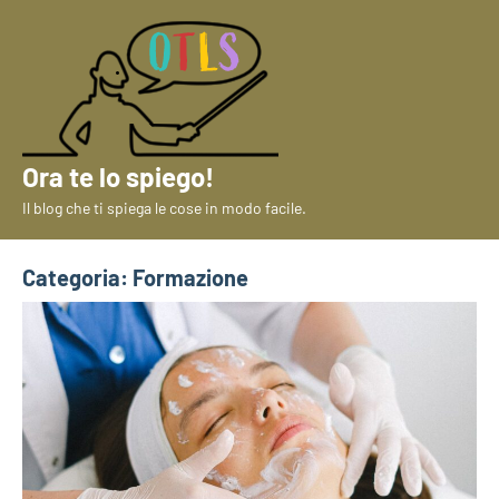
Vai
al
contenuto
Ora te lo spiego!
Il blog che ti spiega le cose in modo facile.
Categoria:
Formazione