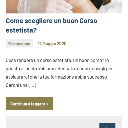
Come scegliere un buon Corso
estetista?
Formazione
12 Maggio 2020
Ora
te
Cosa rendere un corso estetista, un buon corso? In
lo
questo articolo abbiamo elencato alcuni consigli per
spiego
assicurarci che la tua formazione abbia successo.
Cerchi una […]
Continua a leggere
Ricerca